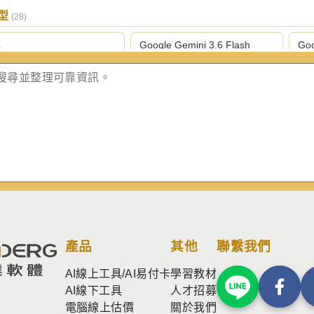
模型
(28)
尋
Google Gemini 3.6 Flash
Goo
gle Gemini 3.1 專業版
Google Gemini 3.1 Flash 輕量
Ant
版
級
hropic Claude Opus 4.8 旗
Anthropic Claude Sonnet 5 中
Ant
版
階版
量
nAI GPT-5.6 Terra 平衡版
OpenAI GPT-5.6 Luna 輕量版
Op
nAI ChatGPT 5.4 極簡版
Perplexity Sonar 深度研究版
Pe
Grok 4.5
BytePlus Seed 2.0 輕量版
Byt
產品
其他
聯繫我們
AI線上工具/AI易付卡
學習教材
GLM 5.2
阿里 Qwen 3.5 397B A17B 開
網
源
AI線下工具
人才招募
電腦線上估價
關於我們