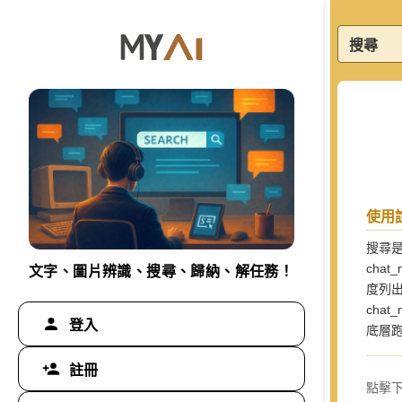
搜尋
使用
搜尋是
chat
文字、圖片辨識、搜尋、歸納、解任務！
度列
cha
登入
底層跑
註冊
點擊下