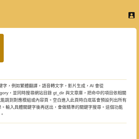
鍵字，例如繁體翻譯，語音轉文字，影片生成，AI 會從 
ord 與 category，並同時搜尋網站目錄 gt_dir 與文章庫，把命中的項目依相關
能跳到對應模組或內容頁。空白進入此頁時白底區會預設列出所有 
站的功能目錄。輸入具體關鍵字後再送出，會做精準的關鍵字搜尋。這個功能
務。