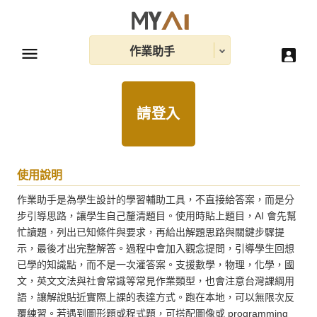
作業助手
請登入
使用說明
作業助手是為學生設計的學習輔助工具，不直接給答案，而是分
步引導思路，讓學生自己釐清題目。使用時貼上題目，AI 會先幫
忙讀題，列出已知條件與要求，再給出解題思路與關鍵步驟提
示，最後才出完整解答。過程中會加入觀念提問，引導學生回想
已學的知識點，而不是一次灌答案。支援數學，物理，化學，國
文，英文文法與社會常識等常見作業類型，也會注意台灣課綱用
語，讓解說貼近實際上課的表達方式。跑在本地，可以無限次反
覆練習。若遇到圖形題或程式題，可搭配圖像或 programming 