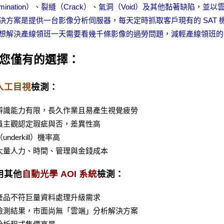
amination）、裂縫（Crack）、氣洞（Void）及其他黏著缺陷，
決方案是提供一台影像分析伺服器，每天定時抓取客戶現有的 SAT
想解決產線領班一天需要看幾千條影像的過勞問題，減輕產線領班的
您僅有的選擇：
人工目視
檢測：
眼辨識能力有限，長久作業且易產生視覺疲勞
業員主觀認定瑕疵與否，差異性高
underkill）機率高
費大量人力、時間、管理與金錢成本
採用其他
自動光學 AOI 系統
檢測：
面產品不符巨量資料處理升級需求
對檢測結果，市面尚無「雲端」分析解決方案