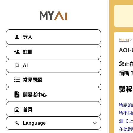
登入
Home
>
AOI
註冊
您正
AI
惱嗎？
常見問題
製程
開發者中心
所謂的
首頁
所不同的
測 I
Language
在此過程