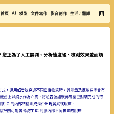
AI
首頁
模型
文件寫作
影音創作
生活 / 翻譯
用嗎？您正為了人工誤判、分析速度慢、檢測效果差而煩
性方式，運用超音波穿過不同密度物質時，其能量及反射速率會有
hy, SAT）機台上以純水作為介質，將超音波訊號傳導至已封裝完成的待
該 IC 的內部結構組成是否出現變異或瑕疵。
服務，為您把關可能會出現在 IC 封膠內部不同位置的脫層