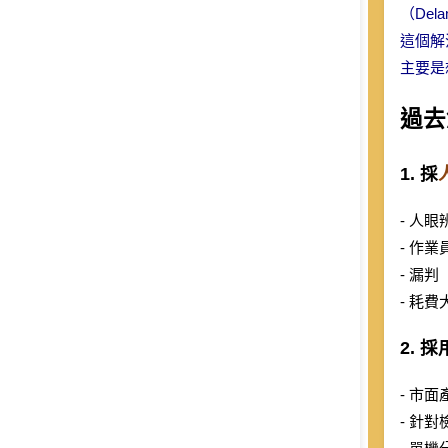
Global
（Del
這個解
Taiwan
主要是
過去
1. 採
- 人
- 作
- 漏判（
- 耗
2. 
- 市
- 針