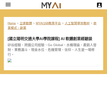
Home
>
立達軟體
>
MYAI168教育平台
>
人工智慧學習教材
>
商
業模式、創業
[國立陽明交通大學AI學院課程] AI 軟體創業經驗談
矽谷經驗、跨國公司經驗、Go Global、水桶理論、產銷人發
財、業務漏斗、現金水位、危機管理、信仰、人生是一場修
行。