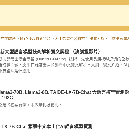
立達軟體
>
MYAI168教育平台
>
人工智慧學習教材
>
語意分析、自然語言處理(
新大型語言模型技術解析鸞文奧秘 （演講投影片）
成功開發出混合學習 (Hybrid Learning) 技術，先使用長期模糊
服幻覺問題，應用在難度最高的繁體中文鸞文解析。大綱：鸞文介紹、AI 
來展望及延伸應用。
lama3-70B, Llama3-8B, TAIDE-LX-7B-Chat 大語言模型實測影
o 192G
原始的檔案實測，未做量化及優化。
E-LX-7B-Chat 繁體中文本土化AI語言模型實測