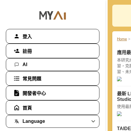
登入
Home
>
註冊
應用最
本研究
AI
習，克
習、未
常見問題
開發者中心
最新 L
Studi
使用最
首頁
Language
TAID