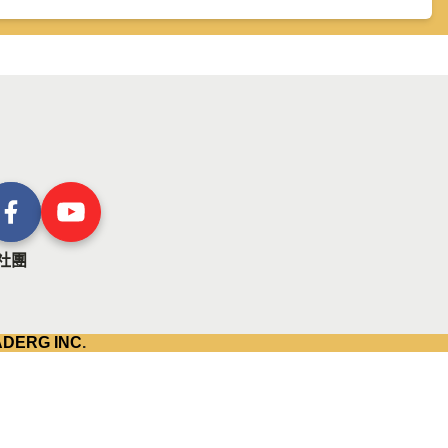
社團
ADERG INC
.