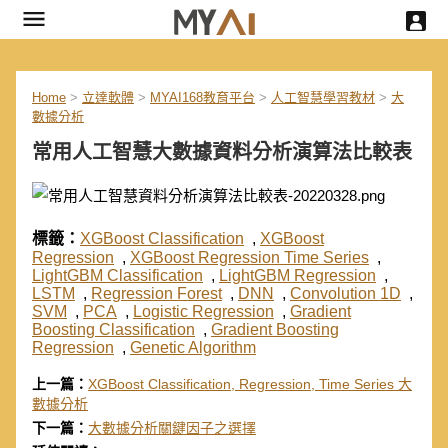
Home
>
立達軟體
>
MYAI168教育平台
>
人工智慧學習教材
>
大
數據分析
常用人工智慧大數據資料分析演算法比較表
標籤：
XGBoost Classification
,
XGBoost
Regression
,
XGBoost Regression Time Series
,
LightGBM Classification
,
LightGBM Regression
,
LSTM
,
Regression Forest
,
DNN
,
Convolution 1D
,
SVM
,
PCA
,
Logistic Regression
,
Gradient
Boosting Classification
,
Gradient Boosting
Regression
,
Genetic Algorithm
上一篇：
XGBoost Classification, Regression, Time Series 大
數據分析
下一篇：
大數據分析關鍵因子之選擇