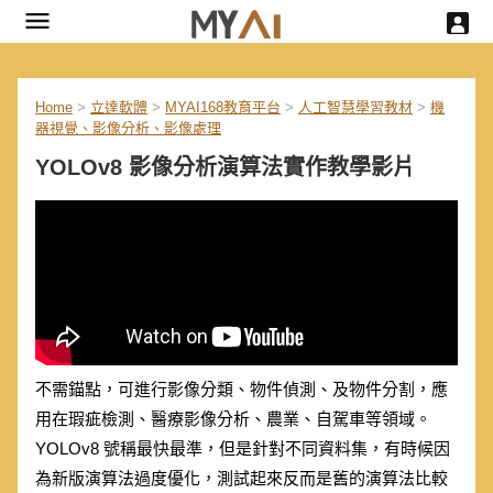
Home
>
立達軟體
>
MYAI168教育平台
>
人工智慧學習教材
>
機
器視覺、影像分析、影像處理
YOLOv8 影像分析演算法實作教學影片
不需錨點，可進行影像分類、物件偵測、及物件分割，應
用在瑕疵檢測、醫療影像分析、農業、自駕車等領域。
YOLOv8 號稱最快最準，但是針對不同資料集，有時候因
為新版演算法過度優化，測試起來反而是舊的演算法比較