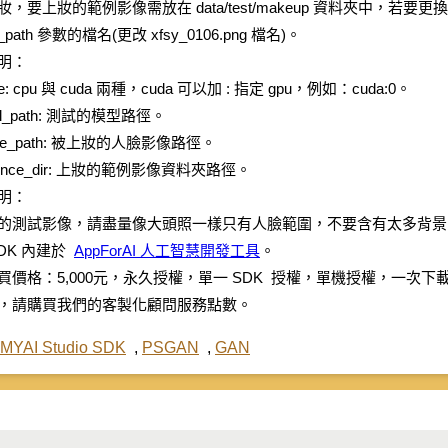
，要上妝的範例影像需放在 data/test/makeup 資料夾中，若要更換素顏
e_path 參數的檔名(更改 xfsy_0106.png 檔名)。
明：
ice: cpu 與 cuda 兩種，cuda 可以加 : 指定 gpu，例如：cuda:0。
del_path: 測試的模型路徑。
urce_path: 被上妝的人臉影像路徑。
ference_dir: 上妝的範例影像資料夾路徑。
明：
的測試影像，請盡量像大頭照一樣只有人臉範圍，不要含有太多背景
SDK 內建於
AppForAI 人工智慧開發工具
。
買價格：5,000元，永久授權，單一 SDK 授權，單機授權，一
，請購買我們的客製化顧問服務點數。
MYAI Studio SDK
,
PSGAN
,
GAN