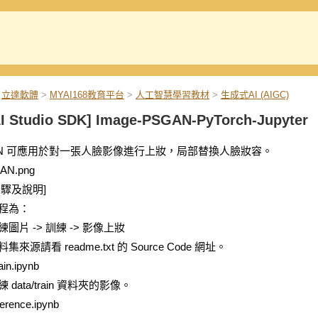
立達軟體
>
MYAI168教育平台
>
人工智慧學習教材
>
生成式AI (AIGC)
I Studio SDK] Image-PSGAN-PyTorch-Jupyter
AN 可應用於對一張人臉影像進行上妝，局部替換人臉妝容。
步驟及說明]
程為：
圖片 -> 訓練 -> 影像上妝
集來源請看 readme.txt 的 Source Code 網址。
ain.ipynb
 data/train 資料夾的影像。
ference.ipynb