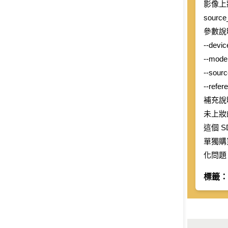
影像上妝
Global
sourc
Taiwan
參數說
--dev
--mo
--so
--re
補充說
未上妝
這個 
單獨購
化問題
標籤：