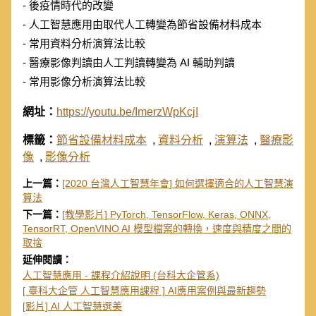
- 後疫情時代的改變
- 人工智慧應用由取代人工轉變為節省設備材料成本
- 常用資料分析演算法比較
- 醫療影像判讀由人工判讀轉變為 AI 輔助判讀
- 常用影像分析演算法比較
網址：
https://youtu.be/ImerzWpKcjI
標籤：
節省設備材料成本
,
資料分析
,
演算法
,
醫療影
像
,
影像分析
上一篇：
[2020 台灣人工智慧年會] 如何選擇適合的人工智慧演
算法
下一篇：
[教學影片] PyTorch, TensorFlow, Keras, ONNX,
TensorRT, OpenVINO AI 模型檔案的轉換，速度與精度之間的
取捨
延伸閱讀：
人工智慧應用 - 課程介紹說明 (台科大企管系)
[ 臺科大企管 人工智慧應用課程 ] AI應用案例與最新趨勢
[影片] AI 人工智慧選美