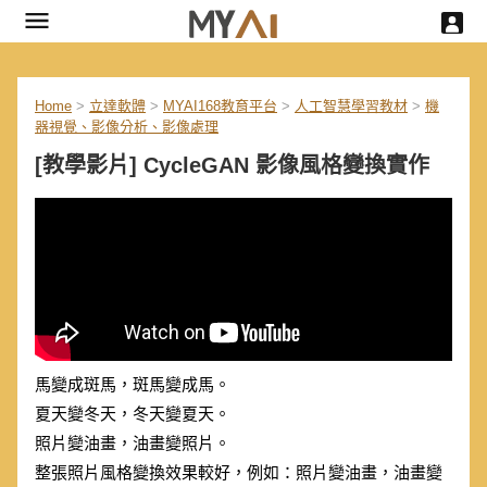
Home
>
立達軟體
>
MYAI168教育平台
>
人工智慧學習教材
>
機
器視覺、影像分析、影像處理
[教學影片] CycleGAN 影像風格變換實作
馬變成斑馬，斑馬變成馬。
夏天變冬天，冬天變夏天。
照片變油畫，油畫變照片。
整張照片風格變換效果較好，例如：照片變油畫，油畫變