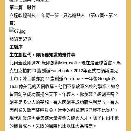
第二篇 夥伴
立達軟體科技 十年孵一夢，只為機器人 （第67頁～第74
頁）
節錄第67頁
主編序
生在創世代，你所要知道的幾件事
比爾蓋茲剛過20 歲即創辦Microsoft，現在是全球首富。馬
克祖克柏於20 歲創辦Facebook，2012年正式在納斯達克
上市；陳士駿亦於27 歲創辦YouTube，一年後Google以
16.5 億美元的天價收購。他們不惜放棄名校的學業，如今
皆因創業成功而揚名天下。年輕人，你羨慕？想創業嗎？
創業是多少人的夢想，有人因創業成功而名利雙收，有人
因創業失敗而徒呼負負。當今的創業環境已經不比從前，
現代創業還需要集結大量資金與優秀人才，除了付出不低
的機會成本，失敗的風險也比以往大為增高。