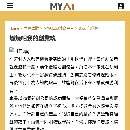
Home
>
立達軟體
>
MYAI168教育平台
>
Blog 部落格
燃燒吧我的創業魂
在這個人人都有機會當老闆的「創世代」裡，每位創業者
就像浪花一般，前仆後繼地翻滾著，前浪不一定死在沙灘
上，後浪也不一定翻得過灘頭，創業之路看似輝煌耀眼，
背後卻有不為人知的艱辛。誰能夠存活下來，誰就是勝利
者。
本書以26個新創公司的成功面貌，介紹這些創業勇者與團
隊。他們是如何在確立了初心之後，找尋合適的夥伴與資
源，進而行銷自己的產品，站穩自己的腳步？這些親身經
歷的故事，就像一則則教戰守策，將幫助你釐清想法，穩
穩踩在創業的灘頭上。