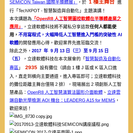
1 樓主舞台
SEMICON Taiwan 國際半導體展」
，於
進
行「TechXPOT - 智慧製造與自動化」主題演講！
本次講題為
「OpenR8 人工智慧圖控軟體在半導體產業之
應用」
，立達軟體科技將不藏私分享這款
任何人都能使
用，
不用寫程式，大幅降低人工智慧進入門檻的突破性 AI
軟體
的開發應用心得，歡迎業界先進蒞臨交流！
除此之外，
2017 年 9 月 13 日（三）至 9 月 15 日
（五）
，立達軟體科技在本次展會的「
智慧製造及自動化
2935
專區
」
設有攤位（請由 1 樓 J 區或 K 區入口進
入，直走到橫向主要通道，進入專區即可；立達軟體科技
的攤位距離主舞台僅隔 2 排），現場展出 2 項創新人工智
慧產品：
OpenR8 人工智慧演算法圖形介面軟體
、
立達雲
端自動光學檢測 AOI 機台：LEADERG A15 for MEMS
，
歡迎來訪！