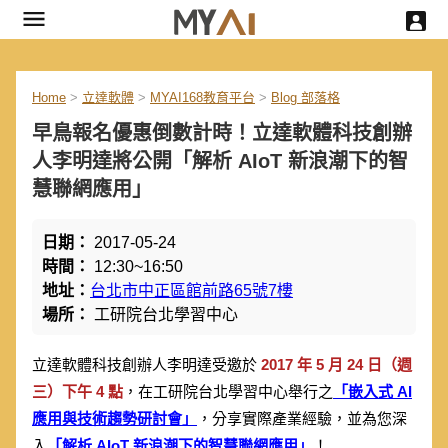
Home
>
立達軟體
>
MYAI168教育平台
>
Blog 部落格
早鳥報名優惠倒數計時！立達軟體科技創辦
人李明達將公開「解析 AIoT 新浪潮下的智
慧聯網應用」
日期：
2017-05-24
時間：
12:30~16:50
地址：
台北市中正區館前路65號7樓
場所：
工研院台北學習中心
立達軟體科技創辦人李明達受邀於
2017 年 5 月 24 日（週
三）下午 4 點
，在工研院台北學習中心舉行之
「嵌入式 AI
應用與技術趨勢研討會」
，分享實際產業經驗，並為您深
入
「解析 AIoT 新浪潮下的智慧聯網應用」
！