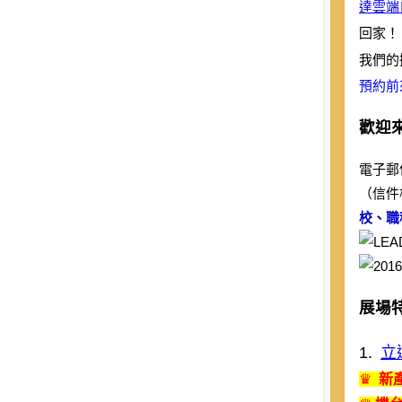
達雲端自
Global
回家！
Taiwan
我們的
預約前
歡迎
電子郵
（信件
校、職
展場
1.
立
♛
新