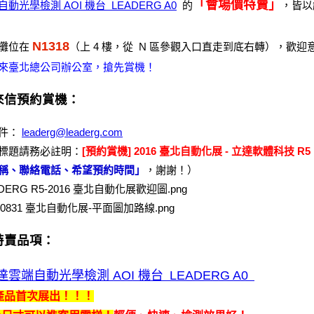
「會場價特賣」
動光學檢測 AOI 機台 LEADERG A0
的
，皆以
N1318
攤位在
（上 4 樓，從 N 區參觀入口直走到底右轉），歡迎
來臺北總公司辦公室，搶先賞機！
來信預約賞機：
件：
leaderg@leaderg.com
標題請務必註明：
[預約賞機] 2016 臺北自動化展 - 立達軟體科技 R
稱、聯絡電話、希望預約時間」
，謝謝！）
特賣品項：
達雲端自動光學檢測 AOI 機台 LEADERG A0
產品首次展出！！！