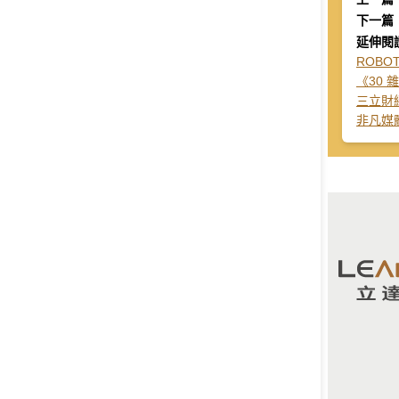
Global
下一篇
延伸閱
Taiwan
ROBO
《30
三立財
非凡媒