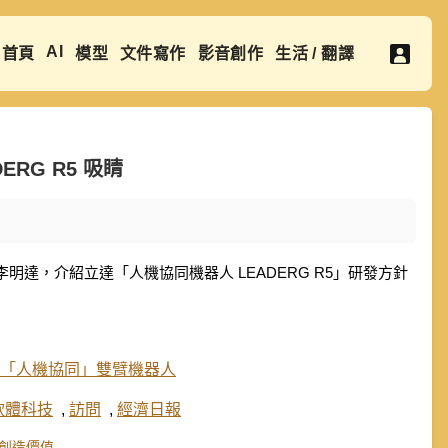
AI
首頁
模型
文件寫作
影音創作
生活 / 翻譯
RG R5 吸睛
明達，介紹立達「人機協同機器人 LEADERG R5」研發方針
-立達軟體科技「人機協同」雙臂機器人
軟體科技
,
訪問
,
經濟日報
創造價值