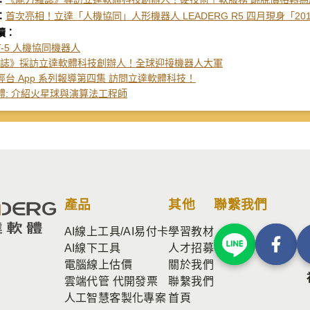
：
首次亮相！立達「人機協同」人形機器人 LEADERG R5 四月現身「20
讀：
T-5 人機協同機器人
 雜誌》採訪立達軟體科技創辦人！全球迎接機器人大軍
經台 App 系列報導第四集 訪問立達軟體科技！
體: 介紹火星球與演算法工程師
產品
其他
聯繫我們
AI線上工具/AI易付卡
學習教材
AI線下工具
人才招募
電腦線上估價
關於我們
雲端代管 代開發票
聯繫我們
人工智慧客製化專案
首頁