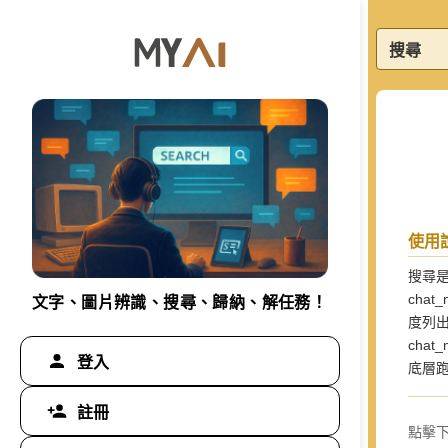
搜尋
使用
搜尋是
chat
文字、圖片辨識、搜尋、歸納、解任務！
度列
cha
登入
底層跑
註冊
點擊下