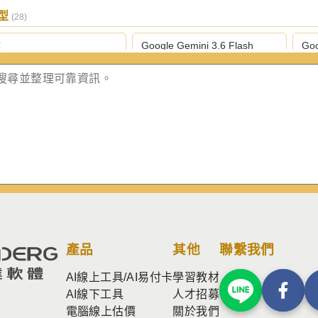
模型
(28)
尋
Google Gemini 3.6 Flash
Goo
gle Gemini 3.1 專業版
Google Gemini 3.1 Flash 輕量
Ant
版
級
hropic Claude Opus 4.8 旗
Anthropic Claude Sonnet 5 中
Ant
版
階版
量
nAI GPT-5.6 Terra 平衡版
OpenAI GPT-5.6 Luna 輕量版
Op
nAI ChatGPT 5.4 極簡版
Perplexity Sonar 深度研究版
Pe
Grok 4.5
BytePlus Seed 2.0 輕量版
Byt
產品
其他
聯繫我們
AI線上工具/AI易付卡
學習教材
GLM 5.2
阿里 Qwen 3.5 397B A17B 開
網
源
AI線下工具
人才招募
電腦線上估價
關於我們