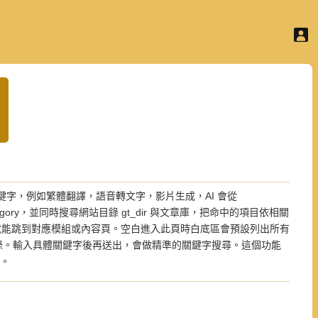
鍵字，例如繁體翻譯，語音轉文字，影片生成，AI 會從 
ord 與 category，並同時搜尋網站目錄 gt_dir 與文章庫，把命中的項目依相關
能跳到對應模組或內容頁。空白進入此頁時白底區會預設列出所有 
站的功能目錄。輸入具體關鍵字後再送出，會做精準的關鍵字搜尋。這個功能
務。