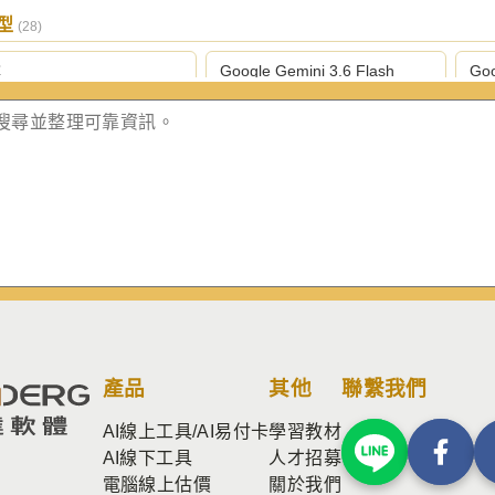
模型
(28)
尋
Google Gemini 3.6 Flash
Goo
gle Gemini 3.1 專業版
Google Gemini 3.1 Flash 輕量
Ant
版
級
hropic Claude Opus 4.8 旗
Anthropic Claude Sonnet 5 中
Ant
版
階版
量
nAI GPT-5.6 Terra 平衡版
OpenAI GPT-5.6 Luna 輕量版
Op
nAI ChatGPT 5.4 極簡版
Perplexity Sonar 深度研究版
Pe
Grok 4.5
BytePlus Seed 2.0 輕量版
Byt
產品
其他
聯繫我們
AI線上工具/AI易付卡
學習教材
GLM 5.2
阿里 Qwen 3.5 397B A17B 開
網
源
AI線下工具
人才招募
電腦線上估價
關於我們