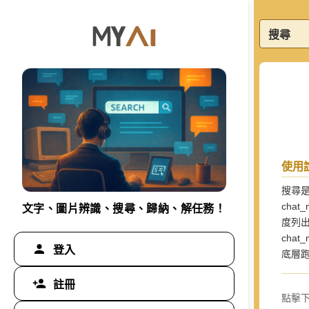
搜尋
使用
搜尋是
chat
文字、圖片辨識、搜尋、歸納、解任務！
度列
cha
登入
底層跑
註冊
點擊下